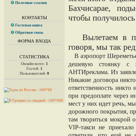
Полезные ссылки
Бахчисарае, под
чтобы получилось
КОНТАКТЫ
Гостевая книга
Обратная связь
Вылетаем в пятн
ФОРМА ВХОДА
говоря, мы так ред
В аэропорт Шереметье
СТАТИСТИКА
дешевую стоянку с
Онлайн всего:
1
Гостей:
1
АНТИреклама. Из заявле
Пользователей:
0
Никакие договора никто
ответственность никто н
при предоплате через и
мест у них идет речь, мы
дорожного покрытия, пр
там твориться мокрой о
VIP-такси не приехало
ответили, что ещё не 